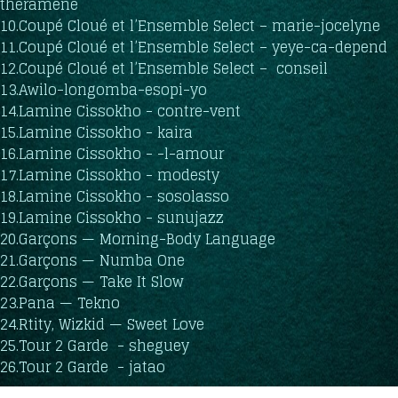
theramene
10.Coupé Cloué et l’Ensemble Select – marie-jocelyne
11.Coupé Cloué et l’Ensemble Select – yeye-ca-depend
12.Coupé Cloué et l’Ensemble Select – conseil
13.Awilo-longomba-esopi-yo
14.Lamine Cissokho - contre-vent
15.Lamine Cissokho - kaira
16.Lamine Cissokho - -l-amour
17.Lamine Cissokho - modesty
18.Lamine Cissokho - sosolasso
19.Lamine Cissokho - sunujazz
20.Garçons — Morning-Body Language
21.Garçons — Numba One
22.Garçons — Take It Slow
23.Pana — Tekno
24.Rtity, Wizkid — Sweet Love
25.Tour 2 Garde - sheguey
26.Tour 2 Garde - jatao