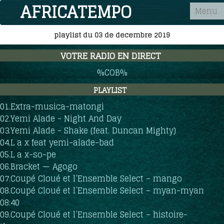
AFRICATEMPO
Menu
playlist du 03 de decembre 2019
Accueil
VOTRE RADIO EN DIRECT
%COB%
Cob fm 92.7
PLAYLIST
01.Extra-musica-matongi
02.Yemi Alade - Night And Day
L'émission
03.Yemi Alade - Shake (feat. Duncan Mighty)
04.L a x feat yemi-alade-bad
05.L a x-so-pe
Podcasts
06.Bracket — Agogo
07.Coupé Cloué et l’Ensemble Select – mango
08.Coupé Cloué et l’Ensemble Select – myan-myan
Contact
08:40
09.Coupé Cloué et l’Ensemble Select – histoire-